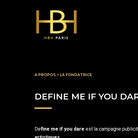
Aller
au
contenu
A PROPOS > LA FONDATRICE
DEFINE ME IF YOU DA
De
fine me if you dare
est la campagne publicit
artistiques.